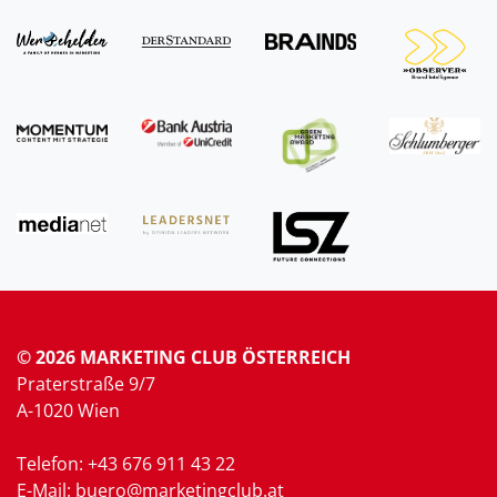
© 2026 MARKETING CLUB ÖSTERREICH
Praterstraße 9/7
A-1020 Wien
Telefon: +43 676 911 43 22
E-Mail: buero@marketingclub.at