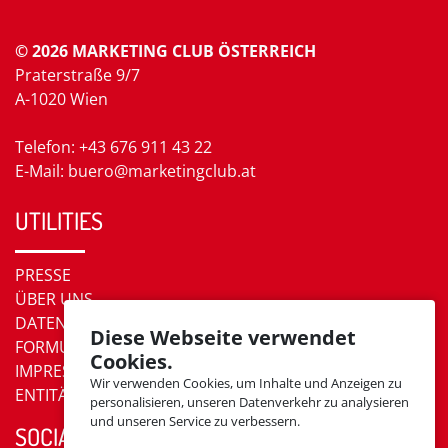
© 2026 MARKETING CLUB ÖSTERREICH
Praterstraße 9/7
A-1020 Wien
Telefon: +43 676 911 43 22
E-Mail: buero@marketingclub.at
UTILITIES
PRESSE
ÜBER UNS
DATENSCHUTZ
Diese Webseite verwendet
FORMULARE
Cookies.
IMPRESSUM
Wir verwenden Cookies, um Inhalte und Anzeigen zu
ENTITÄTEN
personalisieren, unseren Datenverkehr zu analysieren
und unseren Service zu verbessern.
SOCIAL MEDIA