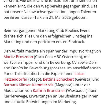
versteht, wie die Branche funktioniert und Menschen
kennenlernt, die den Weg bereits gegangen sind. Das
hat unsere Nachwuchsorganisation jungen Talenten
bei ihrem Career-Talk am 21. Mai 2026 geboten.
Beim vergangenen Marketing Club Rookies Event
drehte sich alles um den erfolgreichen Einstieg ins
Marketing und den perfekten ersten Eindruck.
Den Auftakt machte ein spannender Impulsvortrag von
Moritz Broszonn
(Coca-Cola HBC Österreich), mit
wertvollen Tipps rund um Bewerbung, CV sowie Do´s
and Don´ts im Bewerbungsprozess. Im anschließenden
Panel-Talk diskutierten die Expert:innen
Lukas
Hetzendorfer
(otago),
Bettina Schuckert
(Gewista) und
Barbara Klinser-Kammerzelt
(Magenta) unter der
Moderation von
Kathrin Brandtner
(Wiesbauer) über
Karrierewege, Erwartungen an Berufseinsteiger:innen
und aktuelle Entwicklungen im Marketing.