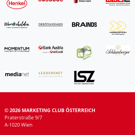
© 2026 MARKETING CLUB ÖSTERREICH
Praterstraße 9/7
A-1020 Wien