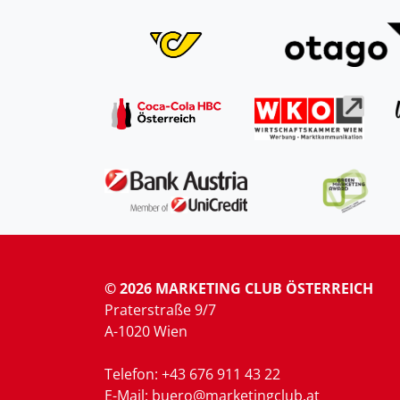
© 2026 MARKETING CLUB ÖSTERREICH
Praterstraße 9/7
A-1020 Wien
Telefon: +43 676 911 43 22
E-Mail: buero@marketingclub.at