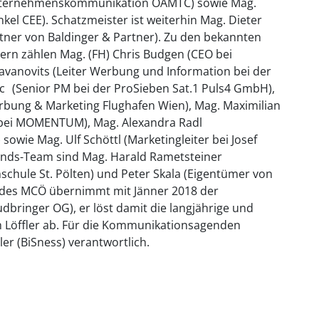
Unternehmenskommunikation ÖAMTC) sowie Mag.
el CEE). Schatzmeister ist weiterhin Mag. Dieter
tner von Baldinger & Partner). Zu den bekannten
ern zählen Mag. (FH) Chris Budgen (CEO bei
avanovits (Leiter Werbung und Information bei der
Sc (Senior PM bei der ProSieben Sat.1 Puls4 GmbH),
erbung & Marketing Flughafen Wien), Mag. Maximilian
r bei MOMENTUM), Mag. Alexandra Radl
 sowie Mag. Ulf Schöttl (Marketingleiter bei Josef
nds-Team sind Mag. Harald Rametsteiner
schule St. Pölten) und Peter Skala (Eigentümer von
 des MCÖ übernimmt mit Jänner 2018 der
bringer OG), er löst damit die langjährige und
h Löffler ab. Für die Kommunikationsagenden
ler (BiSness) verantwortlich.