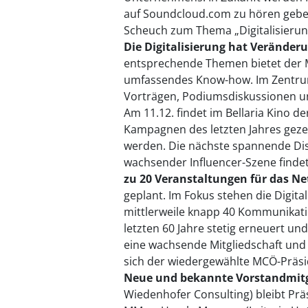
auf Soundcloud.com zu hören geben
Scheuch zum Thema „Digitalisieru
Die Digitalisierung hat Verände
entsprechende Themen bietet der MC
umfassendes Know-how. Im Zentrum 
Vorträgen, Podiumsdiskussionen 
Am 11.12. findet im Bellaria Kino d
Kampagnen des letzten Jahres geze
werden. Die nächste spannende Di
wachsender Influencer-Szene findet
zu 20 Veranstaltungen für das N
geplant. Im Fokus stehen die Digita
mittlerweile knapp 40 Kommunikatio
letzten 60 Jahre stetig erneuert un
eine wachsende Mitgliedschaft und 
sich der wiedergewählte MCÖ-Präsi
Neue und bekannte Vorstandmitg
Wiedenhofer Consulting) bleibt Prä