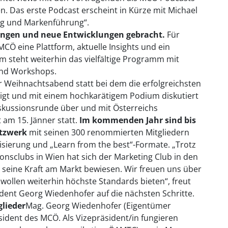
. Das erste Podcast erscheint in Kürze mit Michael
ng und Markenführung“.
rungen und neue Entwicklungen gebracht.
Für
Ö eine Plattform, aktuelle Insights und ein
steht weiterhin das vielfältige Programm mit
und Workshops.
er Weihnachtsabend statt bei dem die erfolgreichsten
igt und mit einem hochkarätigem Podium diskutiert
skussionsrunde über und mit Österreichs
 am 15. Jänner statt.
Im kommenden Jahr sind bis
etzwerk
mit seinen 300 renommierten Mitgliedern
lisierung und „Learn from the best“-Formate. „Trotz
nsclubs in Wien hat sich der Marketing Club in den
d seine Kraft am Markt bewiesen. Wir freuen uns über
wollen weiterhin höchste Standards bieten“, freut
dent Georg Wiedenhofer auf die nächsten Schritte.
lieder
Mag. Georg Wiedenhofer (Eigentümer
sident des MCÖ. Als Vizepräsident/in fungieren