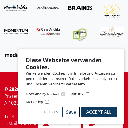
Diese Webseite verwendet
Cookies.
Wir verwenden Cookies, um Inhalte und Anzeigen zu
personalisieren, unseren Datenverkehr zu analysieren
und unseren Service zu verbessern.
© 2026 MARKETING CLUB ÖSTERREICH
Notwendig
Statistik
(Required)
Praterstraße 9/7
Marketing
A-1020 Wien
Save
ACCEPT ALL
DETAILS
Telefon: +43 676 911 43 22
E-Mail: buero@marketingclub.at
Jetzt schnuppern
Mitglied werden