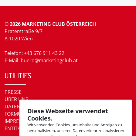
© 2026 MARKETING CLUB ÖSTERREICH
Praterstraße 9/7
A-1020 Wien
Telefon: +43 676 911 43 22
E-Mail: buero@marketingclub.at
UTILITIES
PRESSE
ÜBER UNS
DATENSCHUTZ
Diese Webseite verwendet
FORMULARE
Cookies.
IMPRESSUM
Wir verwenden Cookies, um Inhalte und Anzeigen zu
ENTITÄTEN
personalisieren, unseren Datenverkehr zu analysieren