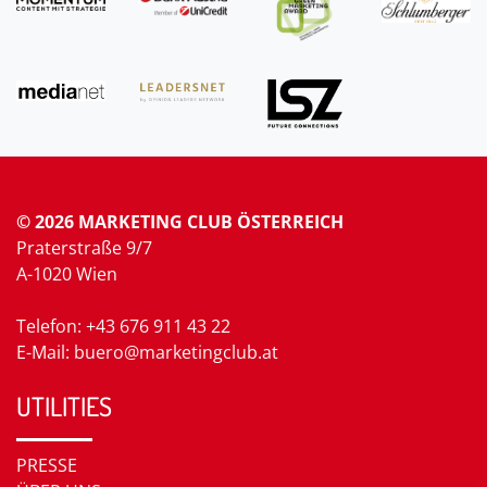
© 2026 MARKETING CLUB ÖSTERREICH
Praterstraße 9/7
A-1020 Wien
Telefon: +43 676 911 43 22
E-Mail: buero@marketingclub.at
UTILITIES
PRESSE