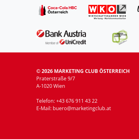
© 2026 MARKETING CLUB ÖSTERREICH
Praterstraße 9/7
A-1020 Wien
Telefon: +43 676 911 43 22
E-Mail: buero@marketingclub.at