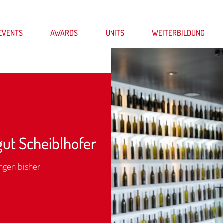
EVENTS
AWARDS
UNITS
WEITERBILDUNG
ut Scheiblhofer
ngen bisher