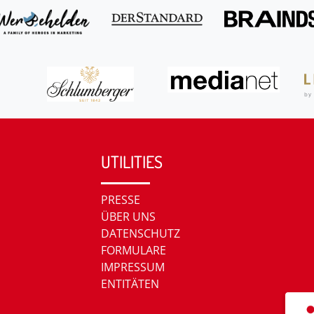
UTILITIES
PRESSE
ÜBER UNS
DATENSCHUTZ
FORMULARE
IMPRESSUM
ENTITÄTEN