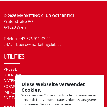
© 2026 MARKETING CLUB ÖSTERREICH
Praterstraße 9/7
A-1020 Wien
Telefon: +43 676 911 43 22
E-Mail: buero@marketingclub.at
UTILITIES
PRESSE
ÜBER UNS
DATENSCHUTZ
Diese Webseite verwendet
FORMULARE
Cookies.
IMPRESSUM
Wir verwenden Cookies, um Inhalte und Anzeigen zu
ENTITÄTEN
personalisieren, unseren Datenverkehr zu analysieren
und unseren Service zu verbessern.