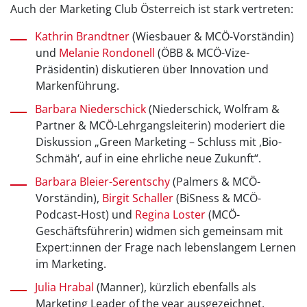
Auch der Marketing Club Österreich ist stark vertreten:
Kathrin Brandtner
(Wiesbauer & MCÖ-Vorständin)
und
Melanie Rondonell
(ÖBB & MCÖ-Vize-
Präsidentin) diskutieren über Innovation und
Markenführung.
Barbara Niederschick
(Niederschick, Wolfram &
Partner & MCÖ-Lehrgangsleiterin) moderiert die
Diskussion „Green Marketing – Schluss mit ,Bio-
Schmäh‘, auf in eine ehrliche neue Zukunft“.
Barbara Bleier-Serentschy
(Palmers & MCÖ-
Vorständin),
Birgit Schaller
(BiSness & MCÖ-
Podcast-Host) und
Regina Loster
(MCÖ-
Geschäftsführerin) widmen sich gemeinsam mit
Expert:innen der Frage nach lebenslangem Lernen
im Marketing.
Julia Hrabal
(Manner), kürzlich ebenfalls als
Marketing Leader of the year ausgezeichnet,