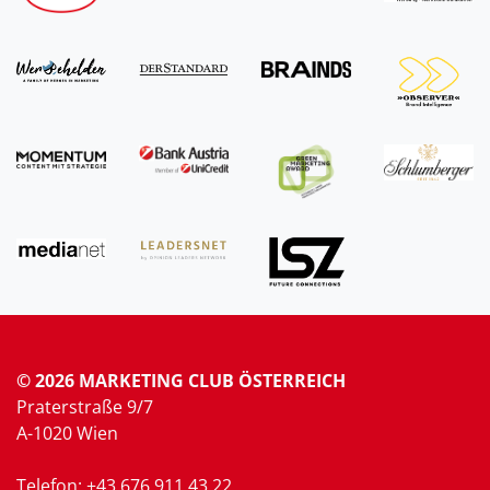
© 2026 MARKETING CLUB ÖSTERREICH
Praterstraße 9/7
A-1020 Wien
Telefon: +43 676 911 43 22