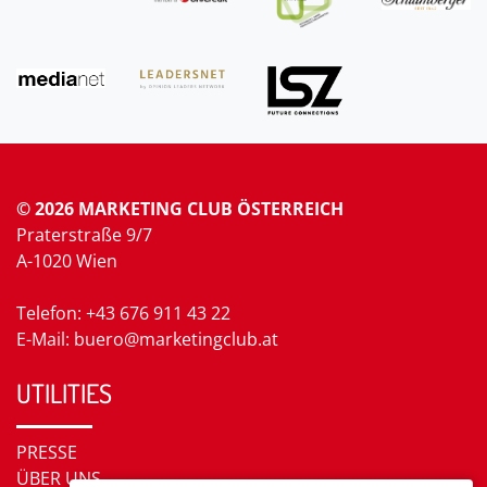
© 2026 MARKETING CLUB ÖSTERREICH
Praterstraße 9/7
A-1020 Wien
Telefon: +43 676 911 43 22
E-Mail: buero@marketingclub.at
UTILITIES
PRESSE
ÜBER UNS