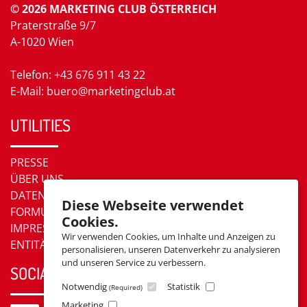
© 2026 MARKETING CLUB ÖSTERREICH
Praterstraße 9/7
A-1020 Wien
Telefon: +43 676 911 43 22
E-Mail: buero@marketingclub.at
UTILITIES
PRESSE
ÜBER UNS
DATENSCHUTZ
Diese Webseite verwendet
FORMULARE
Cookies.
IMPRESSUM
Wir verwenden Cookies, um Inhalte und Anzeigen zu
ENTITÄTEN
personalisieren, unseren Datenverkehr zu analysieren
und unseren Service zu verbessern.
SOCIAL MEDIA
Notwendig
Statistik
(Required)
Marketing