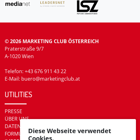
© 2026 MARKETING CLUB ÖSTERREICH
Praterstraße 9/7
A-1020 Wien
Telefon: +43 676 911 43 22
E-Mail: buero@marketingclub.at
UTILITIES
PRESSE
ÜBER UNS
DATENSCHUTZ
Diese Webseite verwendet
FORMULARE
Cookies.