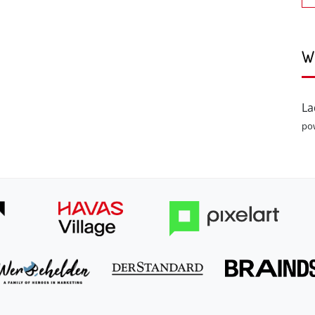
W
La
po