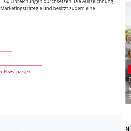
160 Einreichungen durchsetzen. Die Auszeichnung
r Marketingstrategie und besitzt zudem eine
!
re News anzeigen
D
W
N