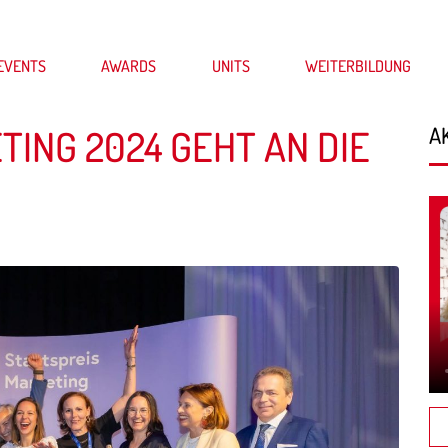
EVENTS
AWARDS
UNITS
WEITERBILDUNG
TING 2024 GEHT AN DIE
A