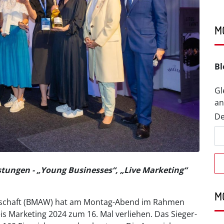
M
Bl
Gl
an
De
stungen - „Young Businesses“, „Live Marketing“
M
rtschaft (BMAW) hat am Montag-Abend im Rahmen
is Marketing 2024 zum 16. Mal verliehen. Das Sieger-