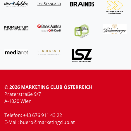
© 2026 MARKETING CLUB ÖSTERREICH
Praterstraße 9/7
A-1020 Wien
Telefon: +43 676 911 43 22
E-Mail: buero@marketingclub.at