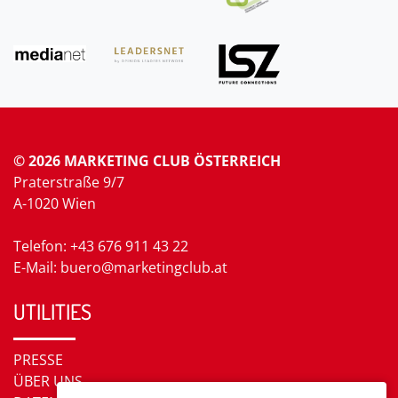
© 2026 MARKETING CLUB ÖSTERREICH
Praterstraße 9/7
A-1020 Wien
Telefon: +43 676 911 43 22
E-Mail: buero@marketingclub.at
UTILITIES
PRESSE
ÜBER UNS